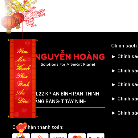
Skip
to
content
Chính sách
► Chính sá
► Chính sá
Trụ sở
► Chính sá
1536 QL22 KP AN BÌNH P.AN THỊNH
► Chính sá
TX.TRẢNG BÀNG-T.TÂY NINH
► Chính sá
Chấp nhận thanh toán: