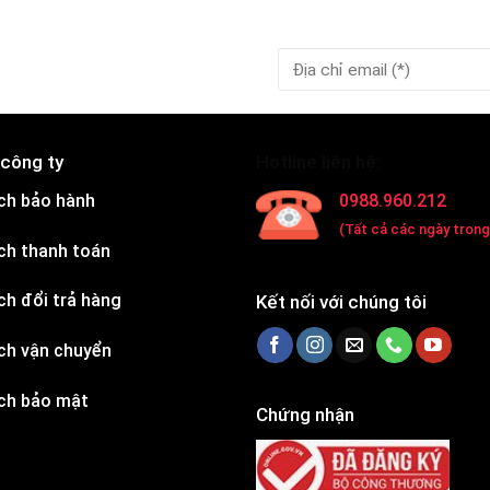
 công ty
Hotline liên hệ:
ch bảo hành
0988.960.212
(Tất cả các ngày trong
ch thanh toán
ch đổi trả hàng
Kết nối với chúng tôi
ch vận chuyển
ch bảo mật
Chứng nhận