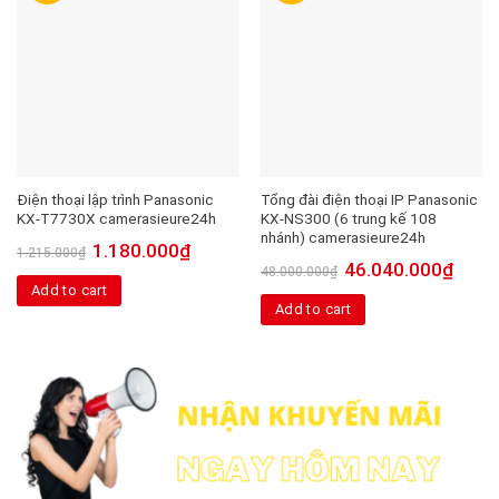
Điện thoại lập trình Panasonic
Tổng đài điện thoại IP Panasonic
KX-T7730X camerasieure24h
KX-NS300 (6 trung kế 108
nhánh) camerasieure24h
1.180.000
₫
1.215.000
₫
46.040.000
₫
48.000.000
₫
Add to cart
Add to cart