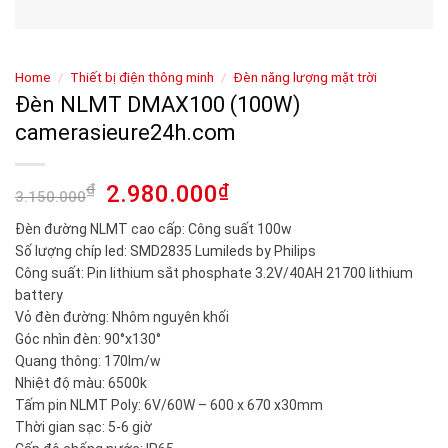
Home
/
Thiết bị điện thông minh
/
Đèn năng lượng mặt trời
Đèn NLMT DMAX100 (100W)
camerasieure24h.com
₫
2.980.000
₫
3.150.000
Đèn đường NLMT cao cấp: Công suất 100w
Số lượng chíp led: SMD2835 Lumileds by Philips
Công suất: Pin lithium sắt phosphate 3.2V/40AH 21700 lithium
battery
Vỏ đèn đường: Nhôm nguyên khối
Góc nhìn đèn: 90°x130°
Quang thông: 170lm/w
Nhiệt độ màu: 6500k
Tấm pin NLMT Poly: 6V/60W – 600 x 670 x30mm
Thời gian sạc: 5-6 giờ