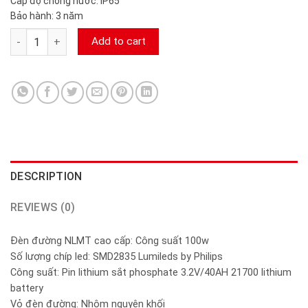
Cấp độ chống nước: IP65
Bảo hành: 3 năm
Đèn NLMT DMAX100 (100W) camerasieure24h.com quantity
Add to cart
DESCRIPTION
REVIEWS (0)
Đèn đường NLMT cao cấp: Công suất 100w
Số lượng chíp led: SMD2835 Lumileds by Philips
Công suất: Pin lithium sắt phosphate 3.2V/40AH 21700 lithium
battery
Vỏ đèn đường: Nhôm nguyên khối