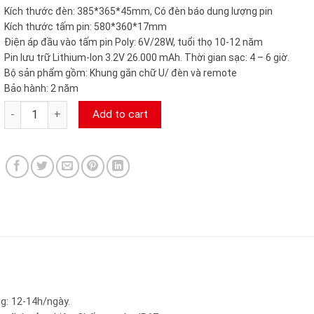
Kích thước đèn: 385*365*45mm, Có đèn báo dung lượng pin
Kích thước tấm pin: 580*360*17mm
Điện áp đầu vào tấm pin Poly: 6V/28W, tuổi thọ 10-12 năm
Pin lưu trữ Lithium-Ion 3.2V 26.000 mAh. Thời gian sạc: 4 – 6 giờ.
Bộ sản phẩm gồm: Khung gắn chữ U/ đèn và remote
Bảo hành: 2 năm
Đèn NLMT JD7120 (120w) camerasieure24h.com quantity
Add to cart
g: 12-14h/ngày.