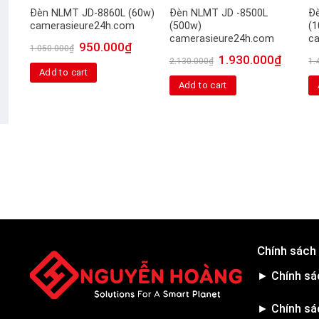
Đèn NLMT JD-8860L (60w)
Đèn NLMT JD -8500L
Đ
camerasieure24h.com
(500w)
(
camerasieure24h.com
c
950.000
₫
1.050.000
₫
1.930.000
₫
2.130.000
₫
1.
Add to cart
Add to cart
Chính sách
► Chính sá
► Chính sá