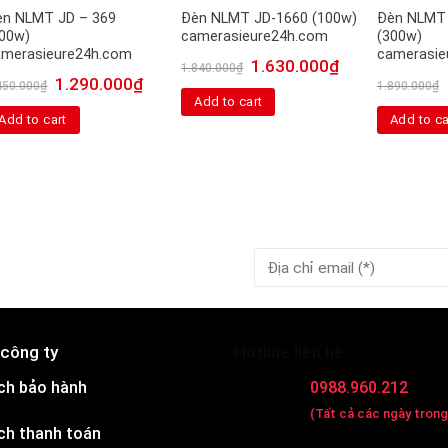
èn NLMT JD – 369
Đèn NLMT JD-1660 (100w)
Đèn NLMT 
100w)
camerasieure24h.com
(300w)
amerasieure24h.com
camerasie
1.630.000
₫
1.840.000
₫
1.290.000
₫
450.000
₫
1.890.000
₫
Add to cart
Add to cart
Add to ca
 công ty
Hotline liên hệ:
ch bảo hành
0988.960.212
(Tất cả các ngày trong
ch thanh toán