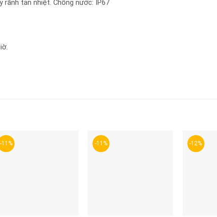
 rãnh tản nhiệt. Chống nước: IP67
iờ.
-11%
-11%
-12%