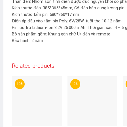
Thân đèn: Nhôm sơn tĩnh điện được đúc nguyên khối có phay
Kích thước đèn: 385*365*45mm, Có đèn báo dung lượng pin
Kích thước tấm pin: 580*360*17mm
Điện áp đầu vào tấm pin Poly: 6V/28W, tuổi thọ 10-12 năm
Pin lưu trữ Lithium-Ion 3.2V 26.000 mAh. Thời gian sạc: 4 – 6 g
Bộ sản phẩm gồm: Khung gắn chữ U/ đèn và remote
Bảo hành: 2 năm
Related products
-10%
-9%