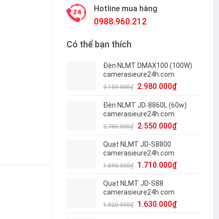
Hotline mua hàng
0988.960.212
Có thể bạn thích
Đèn NLMT DMAX100 (100W)
camerasieure24h.com
2.980.000
₫
3.150.000
₫
Đèn NLMT JD-8860L (60w)
camerasieure24h.com
2.550.000
₫
2.780.000
₫
Quạt NLMT JD-S8800
camerasieure24h.com
1.710.000
₫
1.890.000
₫
Quạt NLMT JD-S88
camerasieure24h.com
1.630.000
₫
1.820.000
₫