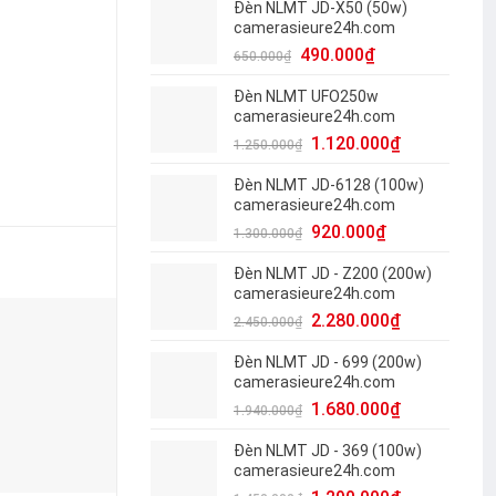
Đèn NLMT JD-X50 (50w)
camerasieure24h.com
490.000
₫
650.000
₫
Đèn NLMT UFO250w
camerasieure24h.com
1.120.000
₫
1.250.000
₫
Đèn NLMT JD-6128 (100w)
camerasieure24h.com
920.000
₫
1.300.000
₫
Đèn NLMT JD - Z200 (200w)
camerasieure24h.com
2.280.000
₫
2.450.000
₫
-10%
-5%
Đèn NLMT JD - 699 (200w)
camerasieure24h.com
1.680.000
₫
1.940.000
₫
Đèn NLMT JD - 369 (100w)
camerasieure24h.com