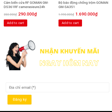
Cảm biến cửa RF GOMAN GM-
Bộ báo động chống trộm GOMAN
DS361RF camerasieure24h
GM-SA351
290.000
₫
1.690.000
₫
350.000
₫
1.990.000
₫
Add to cart
Add to cart