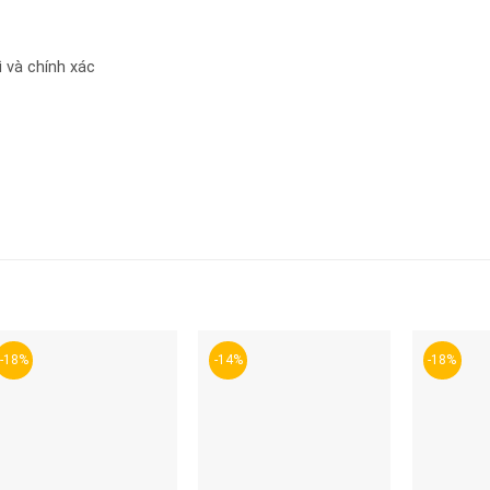
và chính xác
-18%
-14%
-18%