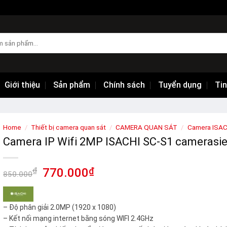
Giới thiệu
Sản phẩm
Chính sách
Tuyển dụng
Tin
Home
/
Thiết bị camera quan sát
/
CAMERA QUAN SÁT
/
Camera ISAC
Camera IP Wifi 2MP ISACHI SC-S1 camerasi
₫
770.000
₫
850.000
– Độ phân giải 2.0MP (1920 x 1080)
– Kết nối mạng internet bằng sóng WIFI 2.4GHz