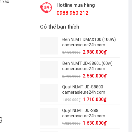
h xác
Hotline mua hàng
0988.960.212
Có thể bạn thích
Đèn NLMT DMAX100 (100W)
camerasieure24h.com
2.980.000
₫
3.150.000
₫
Đèn NLMT JD-8860L (60w)
camerasieure24h.com
2.550.000
₫
2.780.000
₫
Quạt NLMT JD-S8800
camerasieure24h.com
1.710.000
₫
1.890.000
₫
Quạt NLMT JD-S88
camerasieure24h.com
g
1.630.000
₫
1.820.000
₫