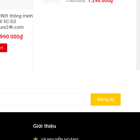
1.290.000
₫
1.450.000
₫
Wifi thông minh
Camera IP năng lượng mặt
I SC-D3
trời 2MP ISACHI SC-
ure24h.com
PT04G kết nối sim 4G
camerasieure24h
990.000
₫
7.450.000
₫
7.800.000
₫
rt
Add to cart
Giới thiệu
Về NGUYỄN HOÀNG