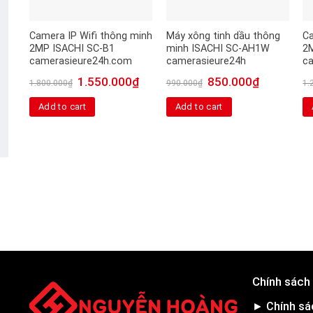
Camera IP Wifi thông minh
Máy xông tinh dầu thông
Ca
2MP ISACHI SC-B1
minh ISACHI SC-AH1W
2
camerasieure24h.com
camerasieure24h
c
1.550.000
₫
850.000
₫
1.800.000
₫
990.000
₫
1.
Add to cart
Add to cart
Chính sách
► Chính sá