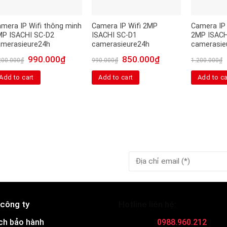
mera IP Wifi thông minh
Camera IP Wifi 2MP
Camera IP 
MP ISACHI SC-D2
ISACHI SC-D1
2MP ISACH
amerasieure24h
camerasieure24h
camerasie
990.000
₫
850.000
₫
200.000
₫
990.000
₫
1.200.000
₫
Add to cart
Add to cart
Add to ca
 công ty
Hotline liên hệ:
ch bảo hành
0988.960.212