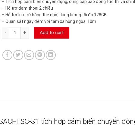
– Tích hợp cảm biến chuyển động, cung cấp báo động tức thì và chín
– Hỗ trợ đàm thoại 2 chiều
– Hỗ trợ luu trữ bằng thẻ nhớ, dung lượng tối đa 128GB
– Quan sát ngày đêm với tầm xa hồng ngoại 10m
Camera IP Wifi 2MP ISACHI SC-S1 camerasieure24h quantity
Add to cart
ISACHI SC-S1 tích hợp cảm biến chuyển độn