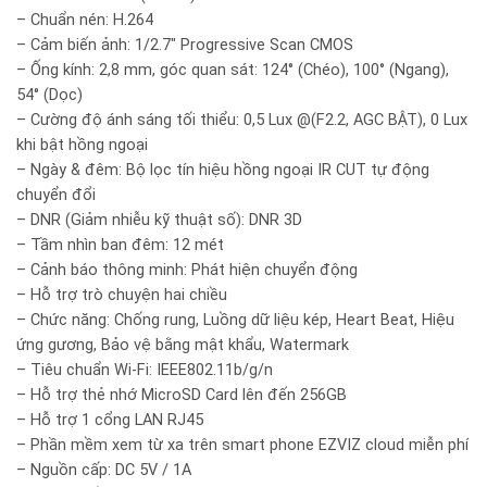
– Chuẩn nén: H.264
– Cảm biến ảnh: 1/2.7″ Progressive Scan CMOS
– Ống kính: 2,8 mm, góc quan sát: 124° (Chéo), 100° (Ngang),
54° (Dọc)
– Cường độ ánh sáng tối thiểu: 0,5 Lux @(F2.2, AGC BẬT), 0 Lux
khi bật hồng ngoại
– Ngày & đêm: Bộ lọc tín hiệu hồng ngoại IR CUT tự động
chuyển đổi
– DNR (Giảm nhiễu kỹ thuật số): DNR 3D
– Tầm nhìn ban đêm: 12 mét
– Cảnh báo thông minh: Phát hiện chuyển động
– Hỗ trợ trò chuyện hai chiều
– Chức năng: Chống rung, Luồng dữ liệu kép, Heart Beat, Hiệu
ứng gương, Bảo vệ bằng mật khẩu, Watermark
– Tiêu chuẩn Wi-Fi: IEEE802.11b/g/n
– Hỗ trợ thẻ nhớ MicroSD Card lên đến 256GB
– Hỗ trợ 1 cổng LAN RJ45
– Phần mềm xem từ xa trên smart phone EZVIZ cloud miễn phí
– Nguồn cấp: DC 5V / 1A