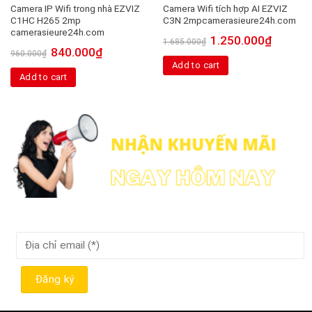
Camera IP Wifi trong nhà EZVIZ
Camera Wifi tích hợp AI EZVIZ
C1HC H265 2mp
C3N 2mpcamerasieure24h.com
camerasieure24h.com
1.250.000
₫
1.685.000
₫
840.000
₫
960.000
₫
Add to cart
Add to cart