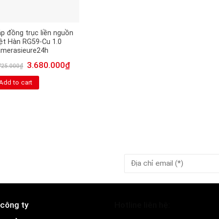
p đồng trục liền nguồn
ệt Hàn RG59-Cu 1.0
amerasieure24h
3.680.000
₫
725.000
₫
Add to cart
 công ty
Hotline liên hệ: