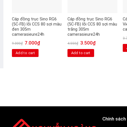
Cáp đồng trục Sino RG6
Cáp đồng trục Sino RG6
Cá
(5C-FB) lõi CCS 80 sợi màu
(5C-FB) lõi CCS 80 sợi màu
Vi
đen 305m
trắng 305m
c
camerasieure24h
camerasieure24h
3.
7.000
₫
3.500
₫
9.000
₫
4.550
₫
Add to cart
Add to cart
Chính sách