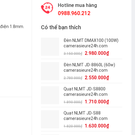
Hotline mua hàng
0988.960.212
 điện 1.8mm.
Có thể bạn thích
Đèn NLMT DMAX100 (100W)
24h quantity
camerasieure24h.com
2.980.000
₫
3.150.000
₫
Đèn NLMT JD-8860L (60w)
camerasieure24h.com
2.550.000
₫
2.780.000
₫
Quạt NLMT JD-S8800
camerasieure24h.com
1.710.000
₫
1.890.000
₫
Quạt NLMT JD-S88
camerasieure24h.com
1.630.000
₫
1.820.000
₫