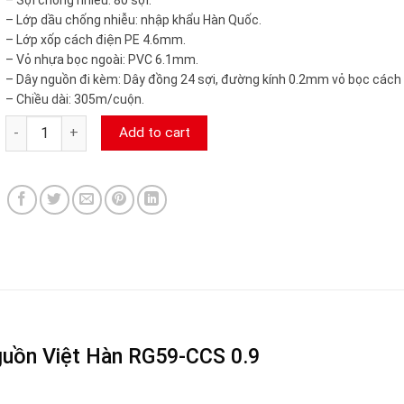
– Lớp dầu chống nhiễu: nhập khẩu Hàn Quốc.
– Lớp xốp cách điện PE 4.6mm.
– Vỏ nhựa bọc ngoài: PVC 6.1mm.
– Dây nguồn đi kèm: Dây đồng 24 sợi, đường kính 0.2mm vỏ bọc cách
– Chiều dài: 305m/cuộn.
Cáp đồng trục liền nguồn Việt Hàn RG59-CCS 0.9 camerasieure
Add to cart
nguồn Việt Hàn RG59-CCS 0.9