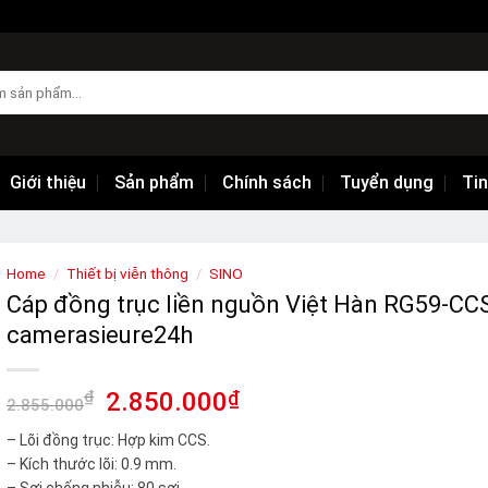
Giới thiệu
Sản phẩm
Chính sách
Tuyển dụng
Tin
Home
/
Thiết bị viễn thông
/
SINO
Cáp đồng trục liền nguồn Việt Hàn RG59-CCS
camerasieure24h
₫
2.850.000
₫
2.855.000
– Lõi đồng trục: Hợp kim CCS.
– Kích thước lõi: 0.9 mm.
– Sợi chống nhiễu: 80 sợi.