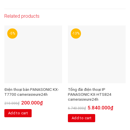
Related products
-5%
-13%
Điện thoại bàn PANASONIC KX-
Tổng đài điện thoại IP
T7700 camerasieure24h
PANASONIC KX-HTS824
camerasieure24h
200.000
₫
210.000
₫
5.840.000
₫
6.740.000
₫
Add to cart
Add to cart