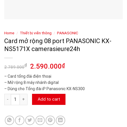
Home
/
Thiết bị viễn thông
/
PANASONIC
Card mở rộng 08 port PANASONIC KX-
NS5171X camerasieure24h
₫
2.590.000
₫
2.789.000
– Card tổng đài điện thoại
– Mở rộng 8 máy nhánh digital
– Dùng cho Tổng đài iP Panasonic KX-NS300
Card mở rộng 08 port PANASONIC KX-NS5171X camerasieure2
Add to cart