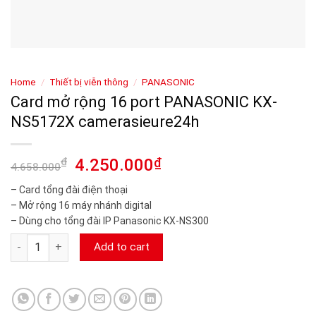
Home
/
Thiết bị viễn thông
/
PANASONIC
Card mở rộng 16 port PANASONIC KX-
NS5172X camerasieure24h
₫
4.250.000
₫
4.658.000
– Card tổng đài điện thoại
– Mở rộng 16 máy nhánh digital
– Dùng cho tổng đài IP Panasonic KX-NS300
Card mở rộng 16 port PANASONIC KX-NS5172X camerasieure2
Add to cart