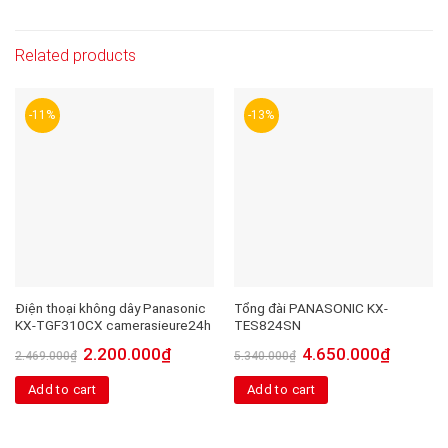
Related products
-11%
-13%
Điện thoại không dây Panasonic
Tổng đài PANASONIC KX-
KX-TGF310CX camerasieure24h
TES824SN
2.200.000
₫
4.650.000
₫
2.469.000
₫
5.340.000
₫
Add to cart
Add to cart