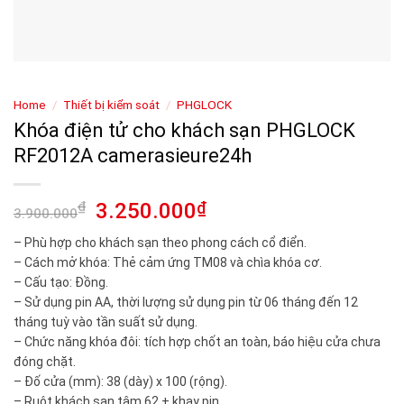
Home
/
Thiết bị kiểm soát
/
PHGLOCK
Khóa điện tử cho khách sạn PHGLOCK
RF2012A camerasieure24h
₫
3.250.000
₫
3.900.000
– Phù hợp cho khách sạn theo phong cách cổ điển.
– Cách mở khóa: Thẻ cảm ứng TM08 và chìa khóa cơ.
– Cấu tạo: Đồng.
– Sử dụng pin AA, thời lượng sử dụng pin từ 06 tháng đến 12
tháng tuỳ vào tần suất sử dụng.
– Chức năng khóa đôi: tích hợp chốt an toàn, báo hiệu cửa chưa
đóng chặt.
– Đố cửa (mm): 38 (dày) x 100 (rộng).
– Ruột khách sạn tâm 62 + khay pin.