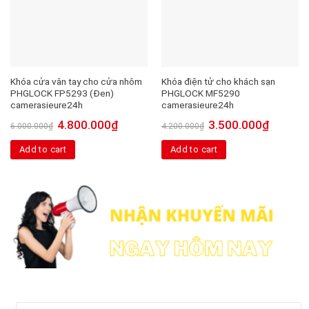
Khóa cửa vân tay cho cửa nhôm
Khóa điện tử cho khách sạn
PHGLOCK FP5293 (Đen)
PHGLOCK MF5290
camerasieure24h
camerasieure24h
4.800.000
₫
3.500.000
₫
6.000.000
₫
4.200.000
₫
Add to cart
Add to cart