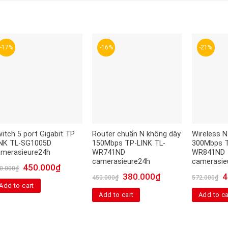
-17%
-16%
-21%
itch 5 port Gigabit TP
Router chuẩn N không dây
Wireless N
INK TL-SG1005D
150Mbps TP-LINK TL-
300Mbps T
amerasieure24h
WR741ND
WR841ND
camerasieure24h
camerasie
450.000
₫
0.000
₫
380.000
₫
4
450.000
₫
572.000
₫
Add to cart
Add to cart
Add to ca