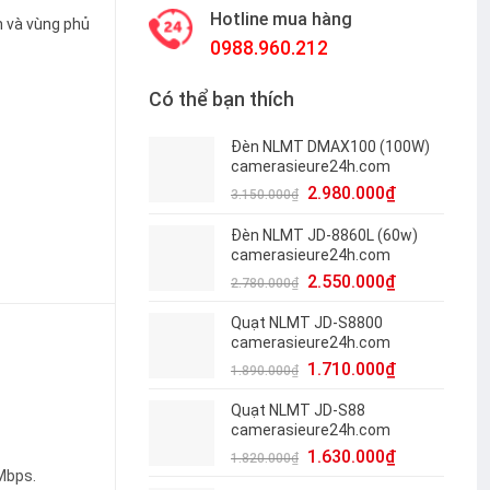
Hotline mua hàng
h và vùng phủ
0988.960.212
Có thể bạn thích
C2 camerasieure24h quantity
Đèn NLMT DMAX100 (100W)
camerasieure24h.com
2.980.000
₫
3.150.000
₫
Đèn NLMT JD-8860L (60w)
camerasieure24h.com
2.550.000
₫
2.780.000
₫
Quạt NLMT JD-S8800
camerasieure24h.com
1.710.000
₫
1.890.000
₫
Quạt NLMT JD-S88
camerasieure24h.com
1.630.000
₫
1.820.000
₫
Mbps.