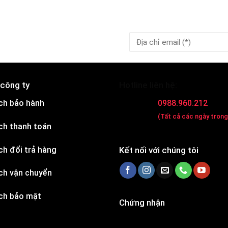
 công ty
Hotline liên hệ:
ch bảo hành
0988.960.212
(Tất cả các ngày trong
ch thanh toán
ch đổi trả hàng
Kết nối với chúng tôi
ch vận chuyển
ch bảo mật
Chứng nhận