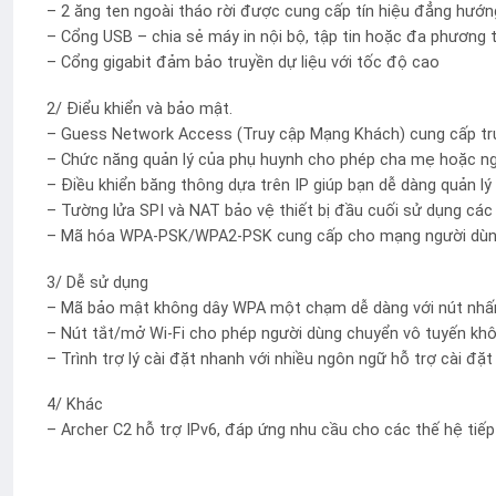
– 2 ăng ten ngoài tháo rời được cung cấp tín hiệu đẳng hướn
– Cổng USB – chia sẻ máy in nội bộ, tập tin hoặc đa phương 
– Cổng gigabit đảm bảo truyền dự liệu với tốc độ cao
2/ Điểu khiển và bảo mật.
– Guess Network Access (Truy cập Mạng Khách) cung cấp tru
– Chức năng quản lý của phụ huynh cho phép cha mẹ hoặc ngườ
– Điều khiển băng thông dựa trên IP giúp bạn dễ dàng quản lý 
– Tường lửa SPI và NAT bảo vệ thiết bị đầu cuối sử dụng các
– Mã hóa WPA-PSK/WPA2-PSK cung cấp cho mạng người dùng t
3/ Dễ sử dụng
– Mã bảo mật không dây WPA một chạm dễ dàng với nút nhấ
– Nút tắt/mở Wi-Fi cho phép người dùng chuyển vô tuyến khô
– Trình trợ lý cài đặt nhanh với nhiều ngôn ngữ hỗ trợ cài đặ
4/ Khác
– Archer C2 hỗ trợ IPv6, đáp ứng nhu cầu cho các thế hệ tiếp