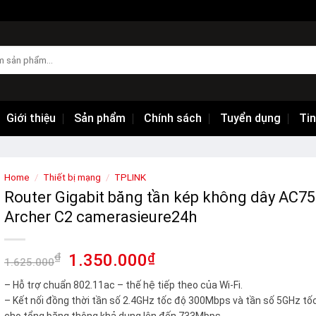
Giới thiệu
Sản phẩm
Chính sách
Tuyển dụng
Tin
Home
/
Thiết bị mạng
/
TPLINK
Router Gigabit băng tần kép không dây AC7
Archer C2 camerasieure24h
₫
1.350.000
₫
1.625.000
– Hỗ trợ chuẩn 802.11ac – thế hệ tiếp theo của Wi-Fi.
– Kết nối đồng thời tần số 2.4GHz tốc độ 300Mbps và tần số 5GHz t
cho tổng băng thông khả dụng lên đến 733Mbps.