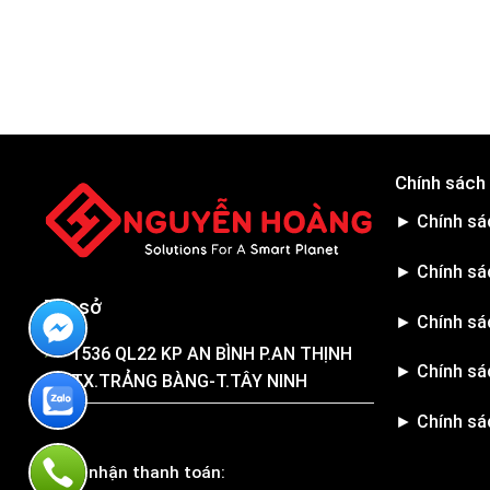
Chính sách
► Chính sá
► Chính sá
Trụ sở
► Chính sá
1536 QL22 KP AN BÌNH P.AN THỊNH
► Chính sá
TX.TRẢNG BÀNG-T.TÂY NINH
► Chính sá
Chấp nhận thanh toán: