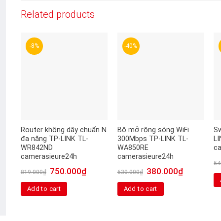
Related products
-8%
-40%
Router không dây chuẩn N
Bộ mở rộng sóng WiFi
Sw
đa năng TP-LINK TL-
300Mbps TP-LINK TL-
L
WR842ND
WA850RE
c
camerasieure24h
camerasieure24h
54
750.000
₫
380.000
₫
819.000
₫
630.000
₫
Add to cart
Add to cart