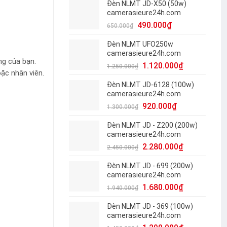
Đèn NLMT JD-X50 (50w)
camerasieure24h.com
490.000
₫
650.000
₫
Đèn NLMT UFO250w
camerasieure24h.com
ng của bạn.
1.120.000
₫
1.250.000
₫
ặc nhân viên.
Đèn NLMT JD-6128 (100w)
camerasieure24h.com
920.000
₫
1.300.000
₫
Đèn NLMT JD - Z200 (200w)
camerasieure24h.com
2.280.000
₫
2.450.000
₫
Đèn NLMT JD - 699 (200w)
camerasieure24h.com
1.680.000
₫
1.940.000
₫
Đèn NLMT JD - 369 (100w)
camerasieure24h.com