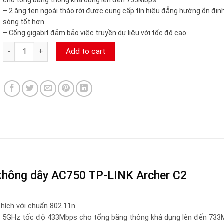
– 2 ăng ten ngoài tháo rời được cung cấp tín hiệu đẳng hướng ổn địn
sóng tốt hơn.
– Cổng gigabit đảm bảo việc truyền dự liệu với tốc độ cao.
Router Gigabit băng tần kép không dây AC750 TP-LINK Archer 
Add to cart
p không dây AC750 TP-LINK Archer C2
thích với chuẩn 802.11n
số 5GHz tốc độ 433Mbps cho tổng băng thông khả dụng lên đến 733