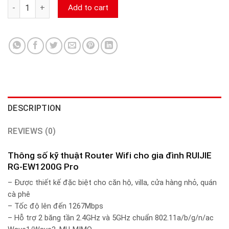
Router Wifi cho gia đình RUIJIE RG-EW1200G Pro camerasieur
Add to cart
DESCRIPTION
REVIEWS (0)
Thông số kỹ thuật Router Wifi cho gia đình RUIJIE
RG-EW1200G Pro
– Được thiết kế đặc biệt cho căn hộ, villa, cửa hàng nhỏ, quán
cà phê
– Tốc độ lên đến 1267Mbps
– Hỗ trợ 2 băng tần 2.4GHz và 5GHz chuẩn 802.11a/b/g/n/ac