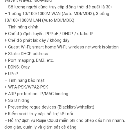
Wave1/Wave2, MU-MIMO
– Số lượng người dùng truy cập đồng thời đề xuất là 30+
– 1 cổng 10/100/1000M WAN (Auto MDI/MDIX), 3 cổng
10/100/1000M LAN (Auto MDI/MDIX)
– Tính năng chính
+ Chế độ định tuyến: PPPoE / DHCP / static IP
+ Chế độ phát lại: dây / không dây
+ Guest Wi-Fi; smart home Wi-Fi; wireless network isolation
+ Static DHCP address
+ Port mapping, DMZ, etc.
+ DDNS: Oray
+ UPnP
– Tính năng bảo mật:
+ WPA-PSK/WPA2-PSK
+ ARP protection: IP/MAC binding
+ SSID hiding
+ Preventing rogue devices (Blacklist/whitelist)
+ Kiểm soát truy cập, hỗ trợ kết nối
– Hỗ trợ dịch vụ Ruijie Cloud miễn phí cho phép cấu hình nhanh,
đơn giản, quản lý và giám sát dễ dàng