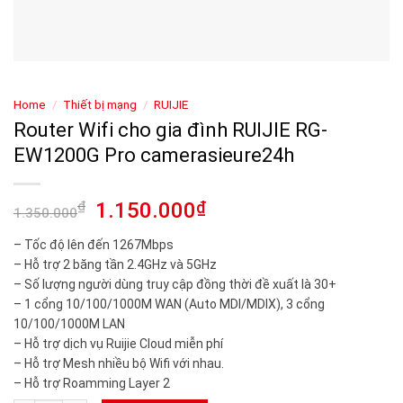
Home
/
Thiết bị mạng
/
RUIJIE
Router Wifi cho gia đình RUIJIE RG-
EW1200G Pro camerasieure24h
₫
1.150.000
₫
1.350.000
– Tốc độ lên đến 1267Mbps
– Hỗ trợ 2 băng tần 2.4GHz và 5GHz
– Số lượng người dùng truy cập đồng thời đề xuất là 30+
– 1 cổng 10/100/1000M WAN (Auto MDI/MDIX), 3 cổng
10/100/1000M LAN
– Hỗ trợ dịch vụ Ruijie Cloud miễn phí
– Hỗ trợ Mesh nhiều bộ Wifi với nhau.
– Hỗ trợ Roamming Layer 2