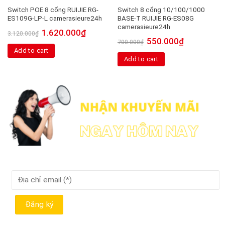
Switch POE 8 cổng RUIJIE RG-
Switch 8 cổng 10/100/1000
ES109G-LP-L camerasieure24h
BASE-T RUIJIE RG-ES08G
camerasieure24h
1.620.000
₫
3.120.000
₫
550.000
₫
700.000
₫
Add to cart
Add to cart