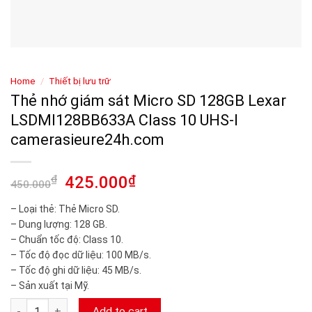
Home
/
Thiết bị lưu trữ
Thẻ nhớ giám sát Micro SD 128GB Lexar
LSDMI128BB633A Class 10 UHS-I
camerasieure24h.com
₫
425.000
₫
450.000
– Loại thẻ: Thẻ Micro SD.
– Dung lượng: 128 GB.
– Chuẩn tốc độ: Class 10.
– Tốc độ đọc dữ liệu: 100 MB/s.
– Tốc độ ghi dữ liệu: 45 MB/s.
– Sản xuất tại Mỹ.
Thẻ nhớ giám sát Micro SD 128GB Lexar LSDMI128BB633A Clas
Add to cart