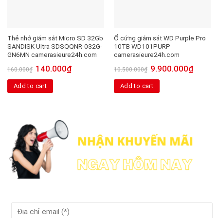
Thẻ nhớ giám sát Micro SD 32Gb
Ổ cứng giám sát WD Purple Pro
SANDISK Ultra SDSQQNR-032G-
10TB WD101PURP
GN6MN camerasieure24h.com
camerasieure24h.com
140.000
₫
9.900.000
₫
160.000
₫
10.500.000
₫
Add to cart
Add to cart