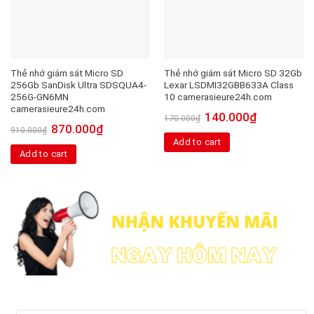
Thẻ nhớ giám sát Micro SD
Thẻ nhớ giám sát Micro SD 32Gb
256Gb SanDisk Ultra SDSQUA4-
Lexar LSDMI32GBB633A Class
256G-GN6MN
10 camerasieure24h.com
camerasieure24h.com
140.000
₫
170.000
₫
870.000
₫
910.000
₫
Add to cart
Add to cart