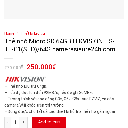
Home
/
Thiết bị lưu trữ
Thẻ nhớ Micro SD 64GB HIKVISION HS-
TF-C1(STD)/64G camerasieure24h.com
₫
250.000
₫
270.000
– Thẻ nhớ lưu trữ 64gb.
– Tốc độ đọc lên đến 92MB/s, tốc độ ghi 30MB/s
– Tương thích với các dòng C3x, C6x, C8x…của EZVIZ, và các
camera Wifi khác trên thị trường.
– Dùng được cho tất cả các thiết bị hỗ trợ thẻ nhớ gắn ngoài.
Thẻ nhớ Micro SD 64GB HIKVISION HS-TF-C1(STD)/64G camera
Add to cart