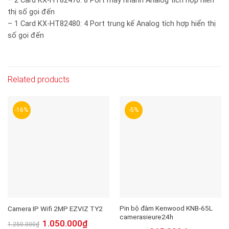
– 2 Card KX-HT82470: 8 Port máy nhánh Analog tích hợp hiển
thị số gọi đến
– 1 Card KX-HT82480: 4 Port trung kế Analog tích hợp hiển thị
số gọi đến
Related products
-16%
-5%
Pin bộ đàm Kenwood KNB-65L
Camera IP Wifi 2MP EZVIZ TY2
camerasieure24h
1.050.000
₫
1.250.000
₫