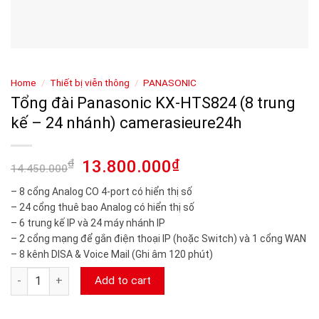
Home
/
Thiết bị viễn thông
/
PANASONIC
Tổng đài Panasonic KX-HTS824 (8 trung
kế – 24 nhánh) camerasieure24h
₫
13.800.000
₫
14.450.000
– 8 cổng Analog CO 4-port có hiển thị số
– 24 cổng thuê bao Analog có hiển thị số
– 6 trung kế IP và 24 máy nhánh IP
– 2 cổng mạng để gắn điện thoại IP (hoặc Switch) và 1 cổng WAN
– 8 kênh DISA & Voice Mail (Ghi âm 120 phút)
Tổng đài Panasonic KX-HTS824 (8 trung kế – 24 nhánh) camer
Add to cart