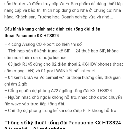
sẵn Router và điểm truy cập Wi-Fi. Sản phẩm dễ dàng thiết lập,
nâng cấp và bảo trì, thích hợp dùng cho Nhà ở, Chung cư, Nhà
hàng, Khách sạn, Trường học, Doanh nghiệp vừa và nhỏ….
Cấu hình khung chính mặc định của tổng đài điện
thoại Panasonic KX-HTS824
– 4 cổng Analog CO 4-port có hiển thị số
– Tích hợp sẵn 8 kênh trung kế SIP – 24 thuê bao SIP, không
cần mua thêm card hoặc license
– 03 jack RJ45 dùng cho 02 điện thoại 2 KX-HDV phones (hoặc
cấm mạng LAN) và 01 port WAN kết nối internet
– 04 kênh DISA và Voicemail với lời thoại hướng dẫn, thời gian
ghi âm 2 giờ
– Cổng nguồn dự phòng A227 giống tổng đài KX-TES824
– Nguồn nhạc chờ ngoài không hỗ trợ, nhạc chờ được chuyển
file wave vào trực tiếp tổng đài.
– Chế độ dự phòng trung kế khi cúp điệp PTF không hỗ trợ.
Thông số kỹ thuật tổng đài Panasonic KX-HTS824