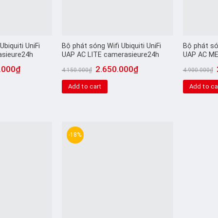
biquiti UniFi
Bộ phát sóng Wifi Ubiquiti UniFi
Bộ phát són
sieure24h
UAP AC LITE camerasieure24h
UAP AC ME
.000
₫
2.650.000
₫
4.150.000
₫
4.900.000
₫
Add to cart
Add to ca
-18%