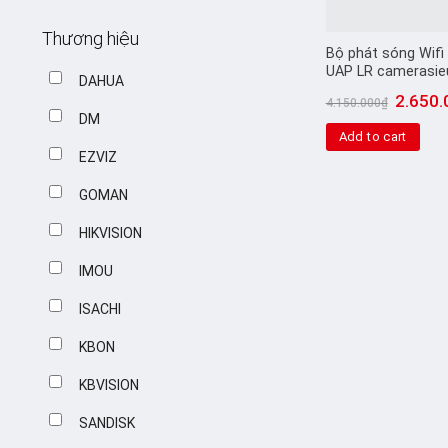
Thương hiệu
Bộ phát sóng Wifi U
UAP LR camerasie
DAHUA
2.650.
4.150.000
₫
DM
Add to cart
EZVIZ
GOMAN
HIKVISION
IMOU
ISACHI
KBON
KBVISION
SANDISK