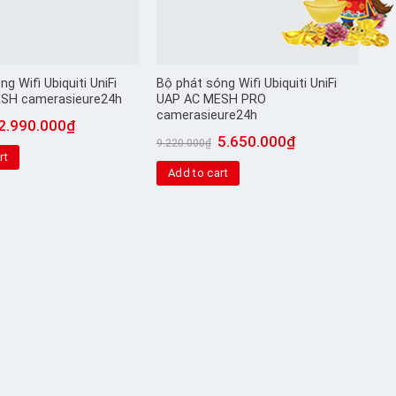
g Wifi Ubiquiti UniFi
Bộ phát sóng Wifi Ubiquiti UniFi
SH camerasieure24h
UAP AC MESH PRO
camerasieure24h
2.990.000
₫
5.650.000
₫
9.220.000
₫
rt
Add to cart