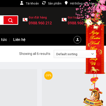
Tài khoản
Sản phẩm
Hệ thống cửa hàng
Gọi đặt hàng
Gọi tư vấn
0988.960.212
0988.960.212
 tức
Liên hệ
Showing all 6 results
-39%