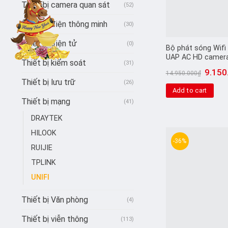
Thiết bị camera quan sát
(52)
Thiết bị điện thông minh
(30)
Thiết bị điện tử
(0)
Bộ phát sóng Wifi U
UAP AC HD camera
Thiết bị kiểm soát
(31)
9.150
14.950.000
₫
Thiết bị lưu trữ
(26)
Add to cart
Thiết bị mạng
(41)
DRAYTEK
HILOOK
-36%
RUIJIE
TPLINK
UNIFI
Thiết bị Văn phòng
(4)
Thiết bị viễn thông
(113)