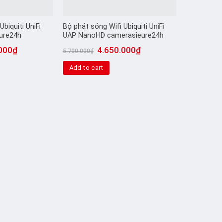
biquiti UniFi
Bộ phát sóng Wifi Ubiquiti UniFi
ure24h
UAP NanoHD camerasieure24h
000
₫
4.650.000
₫
5.700.000
₫
Add to cart