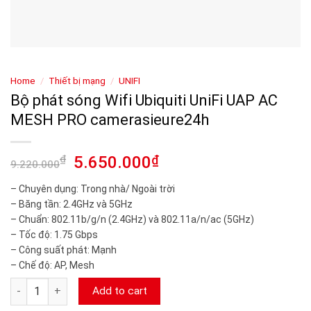
Home
/
Thiết bị mạng
/
UNIFI
Bộ phát sóng Wifi Ubiquiti UniFi UAP AC
MESH PRO camerasieure24h
₫
5.650.000
₫
9.220.000
– Chuyên dụng: Trong nhà/ Ngoài trời
– Băng tần: 2.4GHz và 5GHz
– Chuẩn: 802.11b/g/n (2.4GHz) và 802.11a/n/ac (5GHz)
– Tốc độ: 1.75 Gbps
– Công suất phát: Mạnh
– Chế độ: AP, Mesh
Bộ phát sóng Wifi Ubiquiti UniFi UAP AC MESH PRO camerasi
Add to cart