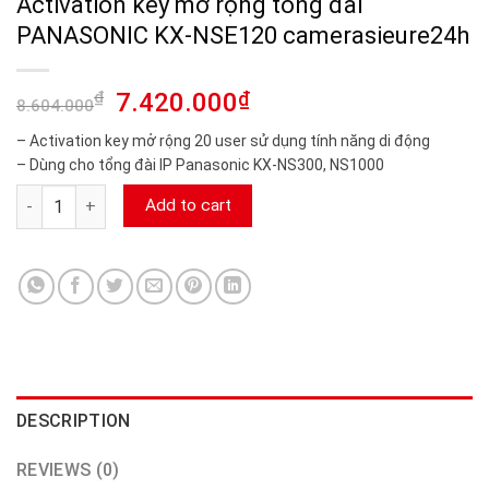
Activation key mở rộng tổng đài
PANASONIC KX-NSE120 camerasieure24h
₫
7.420.000
₫
8.604.000
– Activation key mở rộng 20 user sử dụng tính năng di động
– Dùng cho tổng đài IP Panasonic KX-NS300, NS1000
Activation key mở rộng tổng đài PANASONIC KX-NSE120 came
Add to cart
DESCRIPTION
REVIEWS (0)