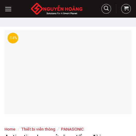
Skip
to
content
-14%
Home
/
Thiết bị viễn thông
/
PANASONIC