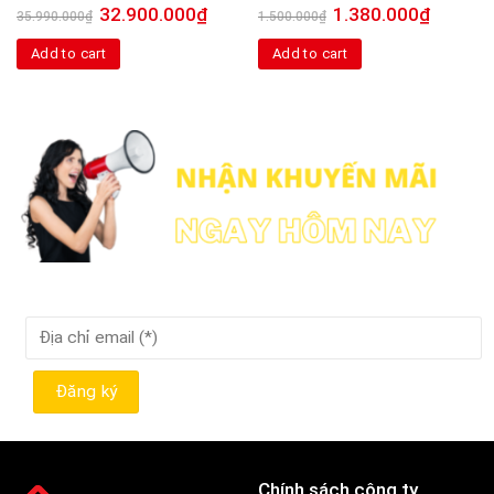
32.900.000
₫
1.380.000
₫
35.990.000
₫
1.500.000
₫
Add to cart
Add to cart
Chính sách công ty