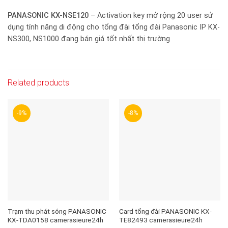
PANASONIC KX-NSE120
– Activation key mở rộng 20 user sử
dụng tính năng di động cho tổng đài tổng đài Panasonic IP KX-
NS300, NS1000 đang bán giá tốt nhất thị trường
Related products
-9%
-8%
Trạm thu phát sóng PANASONIC
Card tổng đài PANASONIC KX-
KX-TDA0158 camerasieure24h
TE82493 camerasieure24h