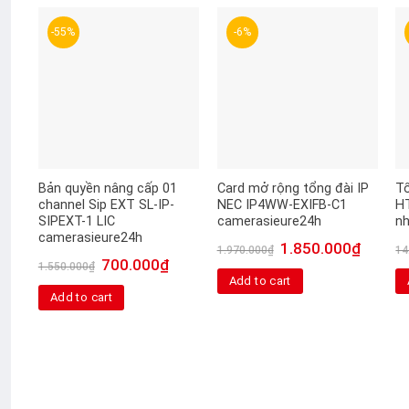
-55%
-6%
Bản quyền nâng cấp 01
Card mở rộng tổng đài IP
Tổ
channel Sip EXT SL-IP-
NEC IP4WW-EXIFB-C1
HT
SIPEXT-1 LIC
camerasieure24h
n
camerasieure24h
1.850.000
₫
1.970.000
₫
14
700.000
₫
1.550.000
₫
Add to cart
Add to cart