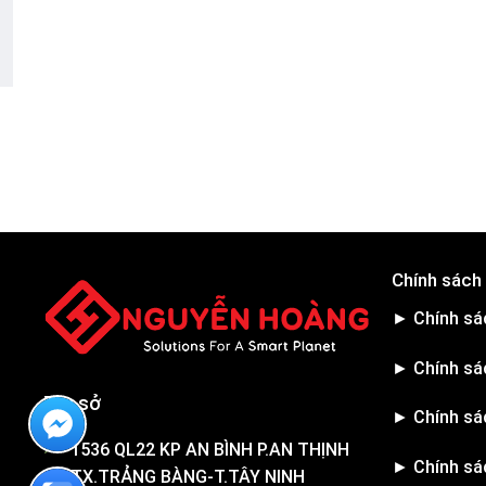
Chính sách
► Chính sá
► Chính sá
Trụ sở
► Chính sá
1536 QL22 KP AN BÌNH P.AN THỊNH
► Chính sá
TX.TRẢNG BÀNG-T.TÂY NINH