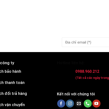
 công ty
Hotline liên hệ:
ch bảo hành
0988.960.212
(Tất cả các ngày trong
ch thanh toán
ch đổi trả hàng
Kết nối với chúng tôi
ch vận chuyển