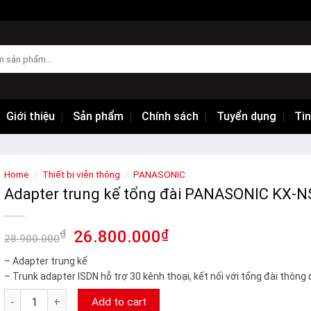
Giới thiệu
Sản phẩm
Chính sách
Tuyển dụng
Tin
Home
/
Thiết bị viễn thông
/
PANASONIC
Adapter trung kế tổng đài PANASONIC KX-
₫
26.800.000
₫
28.900.000
– Adapter trung kế
– Trunk adapter ISDN hỗ trợ 30 kênh thoại, kết nối với tổng đài thông 
Adapter trung kế tổng đài PANASONIC KX-NS8290 quantity
Add to cart