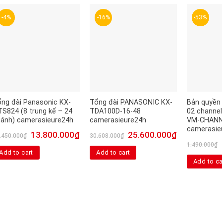
-4%
-16%
-53%
ng đài Panasonic KX-
Tổng đài PANASONIC KX-
Bản quyền
S824 (8 trung kế – 24
TDA100D-16-48
02 channel
hánh) camerasieure24h
camerasieure24h
VM-CHANNE
camerasie
13.800.000
₫
25.600.000
₫
.450.000
₫
30.608.000
₫
1.490.000
₫
Add to cart
Add to cart
Add to ca