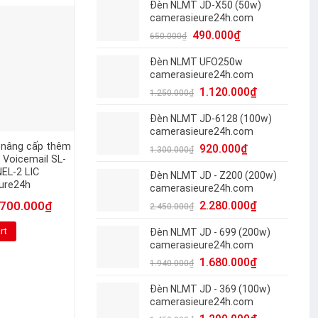
Đèn NLMT JD-X50 (50w)
camerasieure24h.com
-16%
-13%
490.000
₫
650.000
₫
Đèn NLMT UFO250w
camerasieure24h.com
1.120.000
₫
1.250.000
₫
Đèn NLMT JD-6128 (100w)
camerasieure24h.com
 nâng cấp thêm
Camera IP Wifi 2MP EZVIZ
Tổng đài PANASON
920.000
₫
1.300.000
₫
 Voicemail SL-
TY2
TES824SN
L-2 LIC
Đèn NLMT JD - Z200 (200w)
1.050.000
₫
4.650.
1.250.000
₫
5.340.000
₫
ure24h
camerasieure24h.com
700.000
₫
2.280.000
₫
Add to cart
Add to cart
2.450.000
₫
rt
Đèn NLMT JD - 699 (200w)
camerasieure24h.com
1.680.000
₫
1.940.000
₫
Đèn NLMT JD - 369 (100w)
camerasieure24h.com