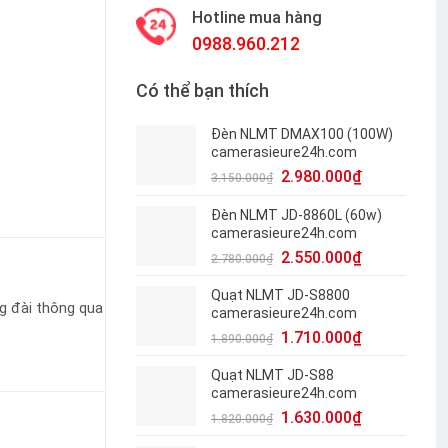
Hotline mua hàng
0988.960.212
Có thể bạn thích
Đèn NLMT DMAX100 (100W)
camerasieure24h.com
2.980.000
₫
3.150.000
₫
Đèn NLMT JD-8860L (60w)
camerasieure24h.com
2.550.000
₫
2.780.000
₫
Quạt NLMT JD-S8800
ng đài thông qua
camerasieure24h.com
1.710.000
₫
1.890.000
₫
Quạt NLMT JD-S88
camerasieure24h.com
1.630.000
₫
1.820.000
₫