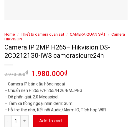
Home
/
Thiết bị camera quan sát
/
CAMERA QUAN SÁT
/
Camera
HIKVISON
Camera IP 2MP H265+ Hikvision DS-
2CD2121G0-IWS camerasieure24h
₫
1.980.000
₫
2.970.000
– Camera IP bán cầu hồng ngoại
– Chuẩn nén H.265+/H.265/H.264/MJPEG
– Độ phân giải: 2.0 Megapixel.
– Tầm xa hồng ngoại nhìn đêm: 30m.
– Hỗ trợ thẻ nhớ, Kết nối Audio/Alarm IO, Tích hợp WIFI
Camera IP 2MP H265+ Hikvision DS-2CD2121G0-IWS camerasie
Add to cart