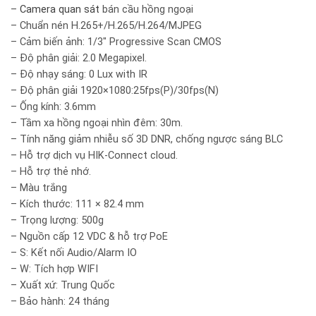
–
Camera quan sát
bán cầu hồng ngoại
– Chuẩn nén H.265+/H.265/H.264/MJPEG
– Cảm biến ảnh: 1/3″ Progressive Scan CMOS
– Độ phân giải: 2.0 Megapixel.
– Độ nhạy sáng: 0 Lux with IR
– Độ phân giải 1920×1080:25fps(P)/30fps(N)
– Ống kính: 3.6mm
– Tầm xa hồng ngoại nhìn đêm: 30m.
– Tính năng giảm nhiễu số 3D DNR, chống ngược sáng BLC
– Hỗ trợ dịch vụ HIK-Connect cloud.
– Hỗ trợ thẻ nhớ.
– Màu trắng
– Kích thước: 111 × 82.4 mm
– Trọng lượng: 500g
– Nguồn cấp 12 VDC & hỗ trợ PoE
– S: Kết nối Audio/Alarm IO
– W: Tích hợp WIFI
– Xuất xứ: Trung Quốc
– Bảo hành: 24 tháng