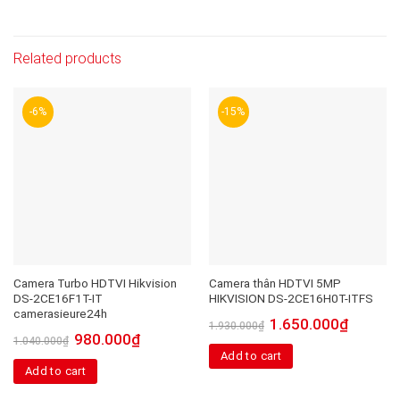
Related products
-6%
-15%
Camera Turbo HDTVI Hikvision
Camera thân HDTVI 5MP
DS-2CE16F1T-IT
HIKVISION DS-2CE16H0T-ITFS
camerasieure24h
1.650.000
₫
1.930.000
₫
980.000
₫
1.040.000
₫
Add to cart
Add to cart