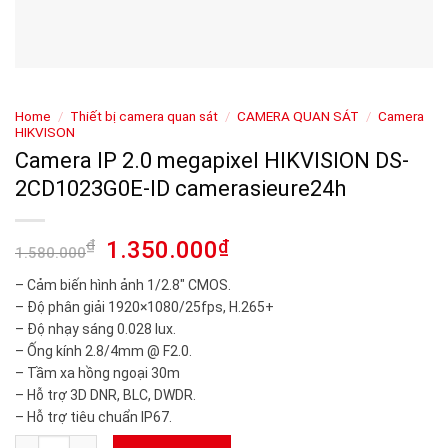
Home
/
Thiết bị camera quan sát
/
CAMERA QUAN SÁT
/
Camera
HIKVISON
Camera IP 2.0 megapixel HIKVISION DS-
2CD1023G0E-ID camerasieure24h
₫
1.350.000
₫
1.580.000
– Cảm biến hình ảnh 1/2.8″ CMOS.
– Độ phân giải 1920×1080/25fps, H.265+
– Độ nhạy sáng 0.028 lux.
– Ống kính 2.8/4mm @ F2.0.
– Tầm xa hồng ngoại 30m
– Hỗ trợ 3D DNR, BLC, DWDR.
– Hỗ trợ tiêu chuẩn IP67.
Camera IP 2.0 megapixel HIKVISION DS-2CD1023G0E-ID camera