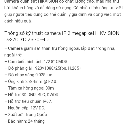
Camera quan sát HIKVISION
có chất lượng cao, mẫu mã thu
hút khách hàng và dễ dàng sử dụng. Có nhiều tính năng ưu việt
giúp người tiêu dùng có thể quản lý gia đình và công việc một
cách hiệu quả.
Thông số kỹ thuật camera IP 2 megapixel HIKVISION
DS-2CD1023G0E-ID
–
Camera giám sát
thân trụ hồng ngoại, lắp đặt trong nhà,
ngoài trời.
– Cảm biến hình ảnh 1/2.8″ CMOS.
– Độ phân giải 1920×1080/25fps, H.265+
– Độ nhạy sáng 0.028 lux.
– Ống kính 2.8/4mm @ F2.0.
– Tầm xa hồng ngoại 30m
– Hỗ trợ 3D DNR, BLC, DWDR.
– Hỗ trợ tiêu chuẩn IP67.
– Nguồn cấp: 12V DC.
– Xuất xứ: Trung Quốc
– Bảo hành: 24 tháng