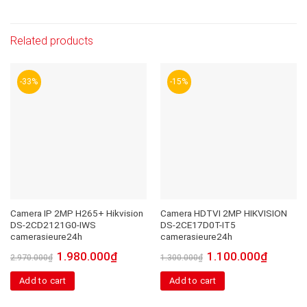
Related products
-33%
-15%
Camera IP 2MP H265+ Hikvision
Camera HDTVI 2MP HIKVISION
DS-2CD2121G0-IWS
DS-2CE17D0T-IT5
camerasieure24h
camerasieure24h
1.980.000
₫
1.100.000
₫
2.970.000
₫
1.300.000
₫
Add to cart
Add to cart