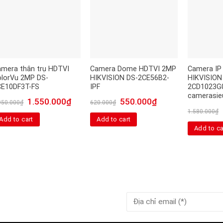
amera thân trụ HDTVI
Camera Dome HDTVI 2MP
Camera IP 
olorVu 2MP DS-
HIKVISION DS-2CE56B2-
HIKVISION
CE10DF3T-FS
IPF
2CD1023G0
camerasie
1.550.000
₫
550.000
₫
950.000
₫
620.000
₫
1.580.000
₫
Add to cart
Add to cart
Add to ca