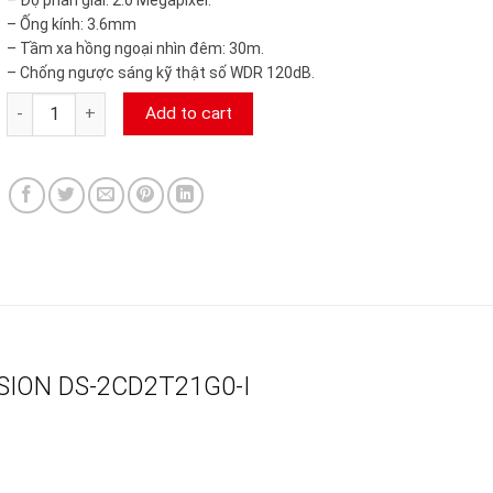
– Ống kính: 3.6mm
– Tầm xa hồng ngoại nhìn đêm: 30m.
– Chống ngược sáng kỹ thật số WDR 120dB.
Camera IP 2MP HIKVISION DS-2CD2T21G0-I camerasieure24h qu
Add to cart
ISION DS-2CD2T21G0-I