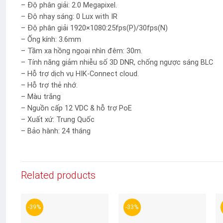
– Độ phân giải: 2.0 Megapixel.
– Độ nhạy sáng: 0 Lux with IR
– Độ phân giải 1920×1080:25fps(P)/30fps(N)
– Ống kính: 3.6mm
– Tầm xa hồng ngoại nhìn đêm: 30m.
– Tính năng giảm nhiễu số 3D DNR, chống ngược sáng BLC
– Hỗ trợ dịch vụ HIK-Connect cloud.
– Hỗ trợ thẻ nhớ.
– Màu trắng
– Nguồn cấp 12 VDC & hỗ trợ PoE
– Xuất xứ: Trung Quốc
– Bảo hành: 24 tháng
Related products
-39%
-33%