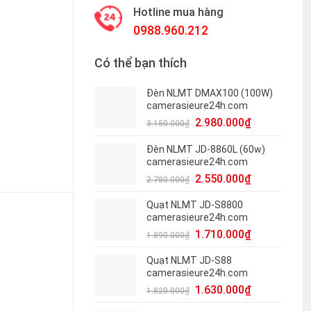
Hotline mua hàng
0988.960.212
Có thể bạn thích
antity
Đèn NLMT DMAX100 (100W)
camerasieure24h.com
2.980.000
₫
3.150.000
₫
Đèn NLMT JD-8860L (60w)
camerasieure24h.com
2.550.000
₫
2.780.000
₫
Quạt NLMT JD-S8800
camerasieure24h.com
1.710.000
₫
1.890.000
₫
Quạt NLMT JD-S88
camerasieure24h.com
1.630.000
₫
1.820.000
₫