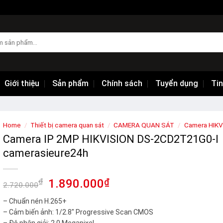
Giới thiệu
Sản phẩm
Chính sách
Tuyển dụng
Tin
Home
/
Thiết bị camera quan sát
/
CAMERA QUAN SÁT
/
Camera HIK
Camera IP 2MP HIKVISION DS-2CD2T21G0-I
camerasieure24h
₫
1.890.000
₫
2.720.000
– Chuẩn nén H.265+
– Cảm biến ảnh: 1/2.8″ Progressive Scan CMOS
– Độ phân giải: 2.0 Megapixel.