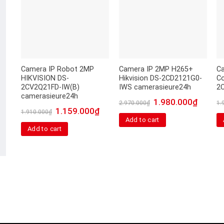
Camera IP Robot 2MP
Camera IP 2MP H265+
C
HIKVISION DS-
Hikvision DS-2CD2121G0-
C
2CV2Q21FD-IW(B)
IWS camerasieure24h
2
camerasieure24h
1.980.000
₫
2.970.000
₫
1.
1.159.000
₫
1.910.000
₫
Add to cart
Add to cart