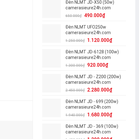
Đèn NLMT JD-X50 (50w)
camerasieure24h.com
490.000
₫
650.000
₫
Đèn NLMT UFO250w
camerasieure24h.com
1.120.000
₫
1.250.000
₫
Đèn NLMT JD-6128 (100w)
camerasieure24h.com
920.000
₫
1.300.000
₫
Đèn NLMT JD - Z200 (200w)
camerasieure24h.com
2.280.000
₫
2.450.000
₫
Đèn NLMT JD - 699 (200w)
camerasieure24h.com
1.680.000
₫
1.940.000
₫
Đèn NLMT JD - 369 (100w)
-13%
-11%
camerasieure24h.com