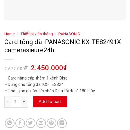
Home
/
Thiết bị viễn thông
/
PANASONIC
Card tổng đài PANASONIC KX-TE82491X
camerasieure24h
₫
2.450.000
₫
2.672.000
– Card nâng cấp thêm 1 kênh Disa
– Dùng cho tổng đài KX-TES824.
– Thời gian ghi âm lời chào Disa tối đa là 180 giây.
Card tổng đài PANASONIC KX-TE82491X camerasieure24h qua
Add to cart