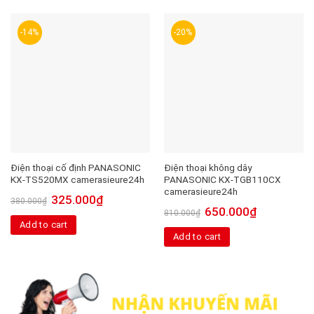
-14%
-20%
Điện thoại cố định PANASONIC
Điện thoại không dây
KX-TS520MX camerasieure24h
PANASONIC KX-TGB110CX
camerasieure24h
325.000
₫
380.000
₫
650.000
₫
810.000
₫
Add to cart
Add to cart