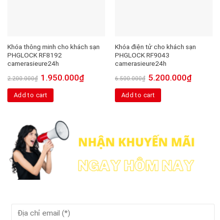
Khóa thông minh cho khách sạn
Khóa điện tử cho khách sạn
PHGLOCK RF8192
PHGLOCK RF9043
camerasieure24h
camerasieure24h
1.950.000
₫
5.200.000
₫
2.200.000
₫
6.500.000
₫
Add to cart
Add to cart