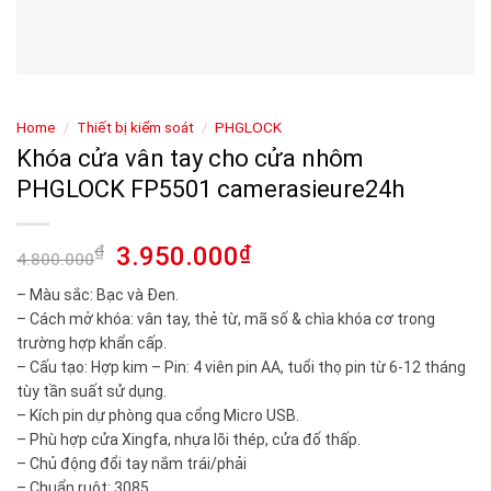
Home
/
Thiết bị kiểm soát
/
PHGLOCK
Khóa cửa vân tay cho cửa nhôm
PHGLOCK FP5501 camerasieure24h
₫
3.950.000
₫
4.800.000
– Màu sắc: Bạc và Đen.
– Cách mở khóa: vân tay, thẻ từ, mã số & chìa khóa cơ trong
trường hợp khẩn cấp.
– Cấu tạo: Hợp kim – Pin: 4 viên pin AA, tuổi thọ pin từ 6-12 tháng
tùy tần suất sử dụng.
– Kích pin dự phòng qua cổng Micro USB.
– Phù hợp cửa Xingfa, nhựa lõi thép, cửa đố thấp.
– Chủ động đổi tay nắm trái/phải
– Chuẩn ruột: 3085