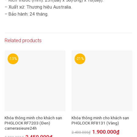
– Kích thước (mm): 251(dài) x 56(rộng) x 10(dày).
– Xuất xứ: Thương hiệu Australia.
– Bảo hành: 24 tháng.
Related products
-13%
-21%
Khóa thông minh cho khách sạn
Khóa thông minh cho khách sạn
PHGLOCK RF7203 (Đen)
PHGLOCK RF8131 (Vàng)
camerasieure24h
1.900.000
₫
2.400.000
₫
2.450.000
₫