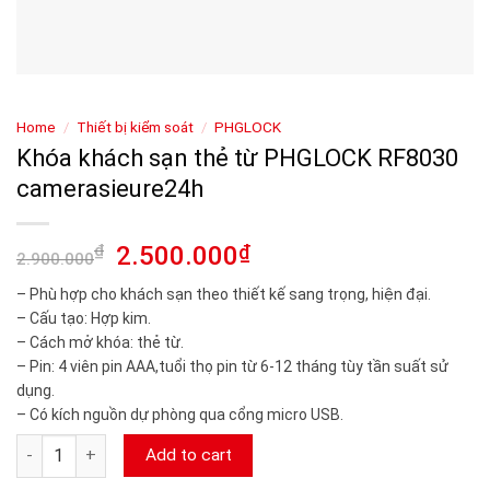
Home
/
Thiết bị kiểm soát
/
PHGLOCK
Khóa khách sạn thẻ từ PHGLOCK RF8030
camerasieure24h
₫
2.500.000
₫
2.900.000
– Phù hợp cho khách sạn theo thiết kế sang trọng, hiện đại.
– Cấu tạo: Hợp kim.
– Cách mở khóa: thẻ từ.
– Pin: 4 viên pin AAA,tuổi thọ pin từ 6-12 tháng tùy tần suất sử
dụng.
– Có kích nguồn dự phòng qua cổng micro USB.
Khóa khách sạn thẻ từ PHGLOCK RF8030 camerasieure24h qua
Add to cart