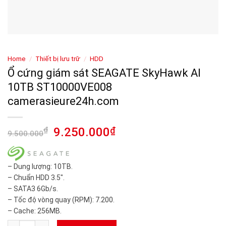
Home
/
Thiết bị lưu trữ
/
HDD
Ổ cứng giám sát SEAGATE SkyHawk AI
10TB ST10000VE008
camerasieure24h.com
₫
9.250.000
₫
9.500.000
– Dung lượng: 10TB.
– Chuẩn HDD 3.5″.
– SATA3 6Gb/s.
– Tốc độ vòng quay (RPM): 7.200.
– Cache: 256MB.
Ổ cứng giám sát SEAGATE SkyHawk AI 10TB ST10000VE008 ca