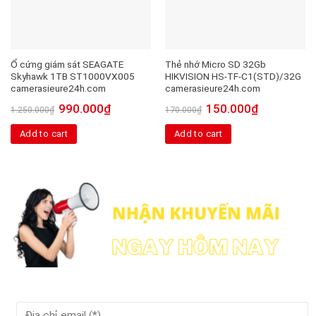
Ổ cứng giám sát SEAGATE
Thẻ nhớ Micro SD 32Gb
Skyhawk 1TB ST1000VX005
HIKVISION HS-TF-C1(STD)/32G
camerasieure24h.com
camerasieure24h.com
990.000
₫
150.000
₫
1.250.000
₫
170.000
₫
Add to cart
Add to cart