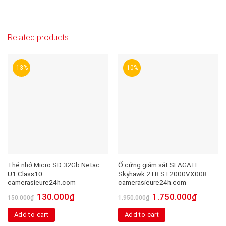
Related products
-13%
-10%
Thẻ nhớ Micro SD 32Gb Netac
Ổ cứng giám sát SEAGATE
U1 Class10
Skyhawk 2TB ST2000VX008
camerasieure24h.com
camerasieure24h.com
130.000
₫
1.750.000
₫
150.000
₫
1.950.000
₫
Add to cart
Add to cart