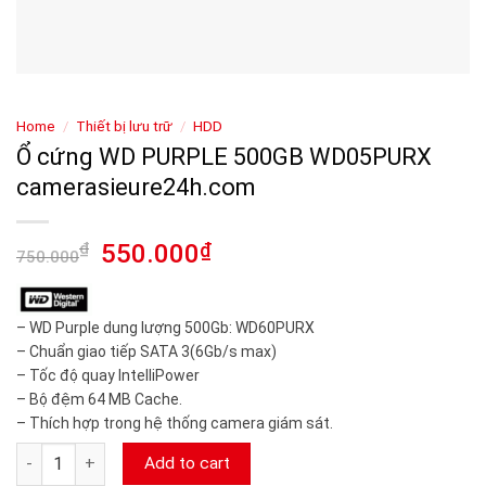
Home
/
Thiết bị lưu trữ
/
HDD
Ổ cứng WD PURPLE 500GB WD05PURX
camerasieure24h.com
₫
550.000
₫
750.000
– WD Purple dung lượng 500Gb: WD60PURX
– Chuẩn giao tiếp SATA 3(6Gb/s max)
– Tốc độ quay IntelliPower
– Bộ đệm 64 MB Cache.
– Thích hợp trong hệ thống camera giám sát.
Ổ cứng WD PURPLE 500GB WD05PURX camerasieure24h.com q
Add to cart