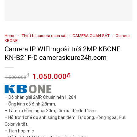
Home
/
Thiết bị camera quan sát
/
CAMERA QUAN SÁT
/
Camera
KBONE
Camera IP WIFI ngoài trời 2MP KBONE
KN-B21F-D camerasieure24h.com
₫
1.050.000
₫
1.500.000
– Độ phân giải 2MP, Chuẩn nén H.264
– Ống kính cố định 2.8mm.
– Tầm xa hồng ngoại 30m, tầm xa đèn led 15m.
– Hỗ trợ 4 chế độ ánh sáng ban đêm: Tự động, Hồng ngoại, Full
Color và tắt.
– Tích hợp mic