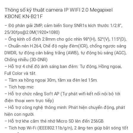
Thông số kỹ thuật camera IP WIFI 2.0 Megapixel
KBONE KN-B21F
– Độ phân giải 2MP, cảm biến Sony SNR1s kích thước 1/2.8″,
25/30fps@2.0M(1920×1080)
– Ống kính cố định 2.8mm cho góc nhìn 98°(H), 52°(V), 115°(D),
– Chuẩn nén H.264, Chế độ ngày đêm(ICR), chống ngược sáng
DWDR, tự động cân bằng trắng (AWB), tự động bù sáng (AGC),
Chống nhiễu (3D-DNR)
– Hỗ trợ 4 chế độ ánh sáng ban đêm: Tự động, Hồng ngoại,
Full Color và tắt.
– Tầm xa hồng ngoại 30m, tầm xa đèn led 15m.
– Tích hợp mic
– Hỗ trợ chức năng Soft AP (Tự phát wifi-kết nối nội bộ tới
điện thoại xem trực tiếp)
– Hỗ trợ công nghệ thông minh: Phát hiện chuyển động, phát
hiện con người.
– Hỗ trợ khe cắm thẻ nhớ Micro SD lên đến 256GB
– Tích hợp Wi-Fi (IEEE802.11b/g/n), 2 ăng-ten giúp bắt sóng tốt