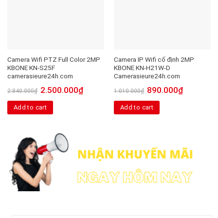
Camera Wifi PTZ Full Color 2MP
Camera IP Wifi cố định 2MP
KBONE KN-S25F
KBONE KN-H21W-D
camerasieure24h.com
Camerasieure24h.com
2.500.000
₫
890.000
₫
2.840.000
₫
1.010.000
₫
Add to cart
Add to cart