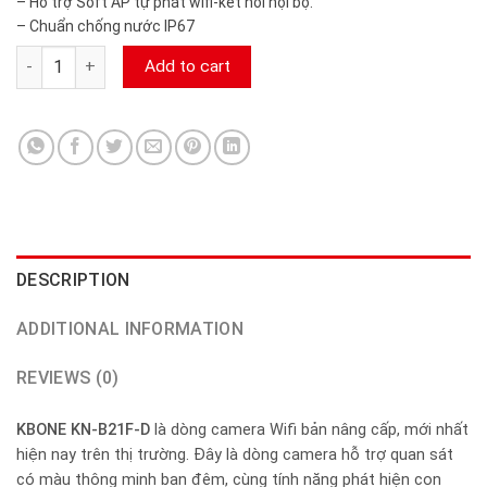
– Hỗ trợ Soft AP tự phát wifi-kết nối nội bộ.
– Chuẩn chống nước IP67
Camera IP WIFI ngoài trời 2MP KBONE KN-B21F-D camerasieur
Add to cart
DESCRIPTION
ADDITIONAL INFORMATION
REVIEWS (0)
KBONE KN-B21F-D
là dòng camera Wifi bản nâng cấp, mới nhất
hiện nay trên thị trường. Đây là dòng camera hỗ trợ quan sát
có màu thông minh ban đêm, cùng tính năng phát hiện con