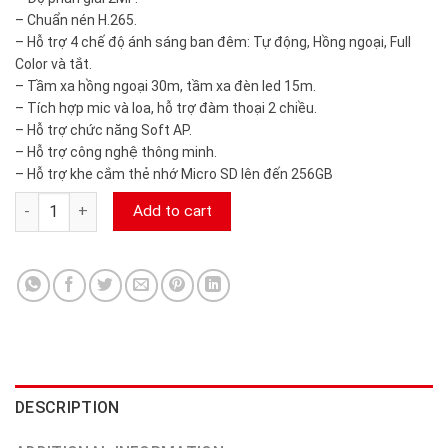
– Chuẩn nén H.265.
– Hỗ trợ 4 chế độ ánh sáng ban đêm: Tự động, Hồng ngoại, Full
Color và tắt.
– Tầm xa hồng ngoại 30m, tầm xa đèn led 15m.
– Tích hợp mic và loa, hỗ trợ đàm thoại 2 chiều.
– Hỗ trợ chức năng Soft AP.
– Hỗ trợ công nghệ thông minh.
– Hỗ trợ khe cắm thẻ nhớ Micro SD lên đến 256GB
Camera Wifi ngoài trời 2mp Full Color KBONE KN-B21FL-D cam
Add to cart
DESCRIPTION