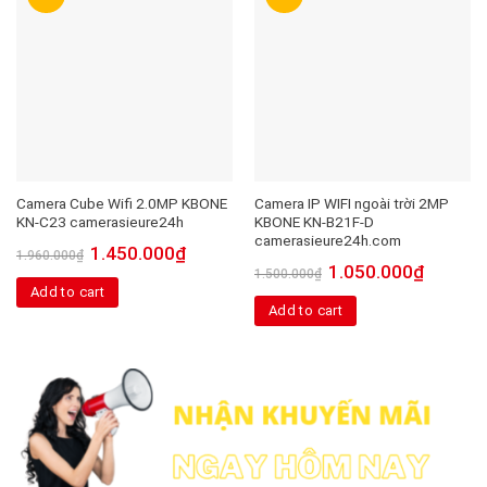
Camera Cube Wifi 2.0MP KBONE
Camera IP WIFI ngoài trời 2MP
KN-C23 camerasieure24h
KBONE KN-B21F-D
camerasieure24h.com
1.450.000
₫
1.960.000
₫
1.050.000
₫
1.500.000
₫
Add to cart
Add to cart