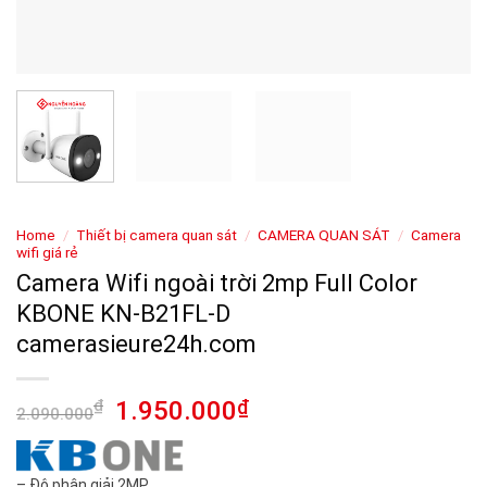
Home
/
Thiết bị camera quan sát
/
CAMERA QUAN SÁT
/
Camera
wifi giá rẻ
Camera Wifi ngoài trời 2mp Full Color
KBONE KN-B21FL-D
camerasieure24h.com
₫
1.950.000
₫
2.090.000
– Độ phân giải 2MP.