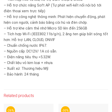
– Hỗ trợ chức năng Soft AP (Tự phát wifi-kết nối nội bộ tới
điện thoại xem trực tiếp)
– Hỗ trợ công nghệ thông minh: Phát hiện chuyển động, phát
hiện con người, cảnh báo bằng còi hú và đèn chớp.
– Hỗ trợ khe cắm thẻ nhớ Micro SD lên đến 256GB
– Tích hợp Wi-Fi (IEEE802.11b/g/n), 2 ăng-ten giúp bắt sóng tốt
hơn. Hỗ trợ: LAN, CLOUD, ONVIF
– Chuẩn chống nước IP67.
– Nguồn cấp: DC12V/ 1A có sẵn.
– Điện năng tiêu thụ <5.32W.
– Chất liệu vỏ kim loại + nhựa.
– Xuất xứ: Thương hiệu Mỹ.
– Bảo hành: 24 tháng.
Related products
-26%
-30%