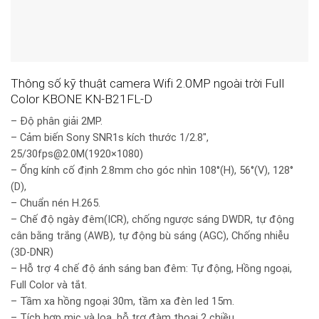
Thông số kỹ thuật camera Wifi 2.0MP ngoài trời Full
Color KBONE KN-B21FL-D
– Độ phân giải 2MP.
– Cảm biến Sony SNR1s kích thước 1/2.8″,
25/30fps@2.0M(1920×1080)
– Ống kính cố định 2.8mm cho góc nhìn 108°(H), 56°(V), 128°
(D),
– Chuẩn nén H.265.
– Chế độ ngày đêm(ICR), chống ngược sáng DWDR, tự động
cân bằng trắng (AWB), tự động bù sáng (AGC), Chống nhiễu
(3D-DNR)
– Hỗ trợ 4 chế độ ánh sáng ban đêm: Tự động, Hồng ngoại,
Full Color và tắt.
– Tầm xa hồng ngoại 30m, tầm xa đèn led 15m.
– Tích hợp mic và loa, hỗ trợ đàm thoại 2 chiều.