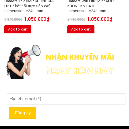
Camera IP 2.0MP KBONE KN-
Camera Wifi Full Color 4MP
H21P kết nối trực tiếp Wifi
KBONE KN-B41F
camerasieure24h.com
camerasieure24h.com
1.050.000
₫
1.850.000
₫
1.340.000
₫
2.180.000
₫
Add to cart
Add to cart