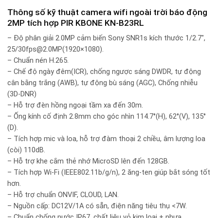
Thông số kỹ thuật camera wifi ngoài trời báo động
2MP tích hợp PIR KBONE KN-B23RL
– Độ phân giải 2.0MP cảm biến Sony SNR1s kích thước 1/2.7″,
25/30fps@2.0MP(1920×1080).
– Chuẩn nén H.265.
– Chế độ ngày đêm(ICR), chống ngược sáng DWDR, tự động
cân bằng trắng (AWB), tự động bù sáng (AGC), Chống nhiễu
(3D-DNR)
– Hỗ trợ đèn hồng ngoại tầm xa đến 30m.
– Ống kính cố định 2.8mm cho góc nhìn 114.7°(H), 62°(V), 135°
(D).
– Tích hợp mic và loa, hỗ trợ đàm thoại 2 chiều, âm lượng loa
(còi) 110dB.
– Hỗ trợ khe cắm thẻ nhớ MicroSD lên đến 128GB.
– Tích hợp Wi-Fi (IEEE802.11b/g/n), 2 ăng-ten giúp bắt sóng tốt
hơn.
– Hỗ trợ chuẩn ONVIF, CLOUD, LAN.
– Nguồn cấp: DC12V/1A có sẵn, điện năng tiêu thụ <7W.
– Chuẩn chống nước IP67, chất liệu vỏ kim loại + nhựa.