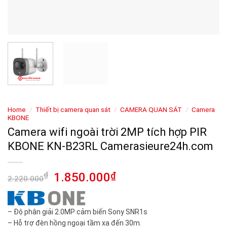
Home
/
Thiết bị camera quan sát
/
CAMERA QUAN SÁT
/
Camera
KBONE
Camera wifi ngoài trời 2MP tích hợp PIR
KBONE KN-B23RL Camerasieure24h.com
₫
1.850.000
₫
2.220.000
– Độ phân giải 2.0MP cảm biến Sony SNR1s
– Hỗ trợ đèn hồng ngoại tầm xa đến 30m.