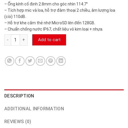
– Ống kính cố định 2.8mm cho góc nhìn 114.7°
– Tích hợp mic và loa, hỗ trợ đàm thoại 2 chiều, âm lượng loa
(còi) 110dB.
– Hỗ trợ khe cắm thẻ nhớ MicroSD lên đến 128GB.
– Chuẩn chống nước IP67, chất liệu vỏ kim loại + nhựa.
Camera wifi ngoài trời 2MP tích hợp PIR KBONE KN-B23RL Ca
Add to cart
DESCRIPTION
ADDITIONAL INFORMATION
REVIEWS (0)